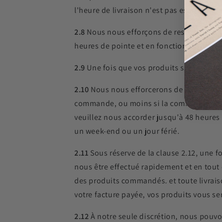
l'heure de livraison n'est pas essentielle.
2.8
Nous nous efforçons de respecter les 
heures de pointe et en fonction du nombr
2.9
Une fois que vos produits seront prê
2.10
Nous nous efforcerons de confirmer 
commande, ou moins si la commande est 
veuillez nous accorder jusqu'à 48 heures
un week-end ou un jour férié.
2.11
Sous réserve de la clause 2.12, une 
nous être effectué rapidement et en tout 
des produits commandés. et toute livrais
votre facture payée, vos produits vous s
2.12
À notre seule discrétion, nous pouv