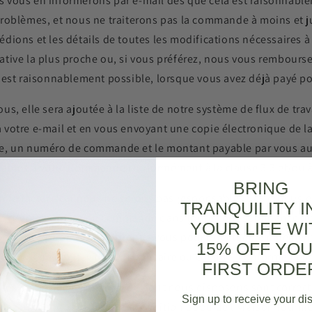
vous en informerons par e-mail dès que cela est raisonnablem
problèmes, et nous ne traiterons pas la commande à moins et j
dions et les détails de toutes les modifications nécessaires 
tive la plus proche ou, si vous préférez, nous vous rembours
 est raisonnablement possible, lorsque vous avez déjà payé po
s, elle sera ajoutée à la liste de notre système de flux de tra
otre e-mail et en vous envoyant une copie électronique de la f
e, un numéro de commande et le montant payable par vous au 
plicables à votre Commande conformément à la clause 3.3 et/ou à
BRING
s sur la facture car nous ne serons pas responsables des erreur
TRANQUILITY I
z citer le numéro de commande dans toute correspondance ulté
YOUR LIFE WI
nt les options qui s'offrent à vous pour effectuer le paiem
15% OFF YO
rédit ou de débit, virement bancaire ou chèque, conformément 
FIRST ORDE
 les détails de la commande dont nous disposons sont correct
Sign up to receive your di
illez noter que les dates d'expédition et/ou de livraison fourn