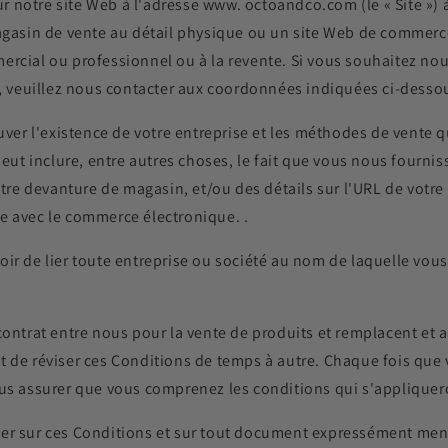
sur notre site Web à l'adresse www. octoandco.com (le « Site ») 
magasin de vente au détail physique ou un site Web de commerc
rcial ou professionnel ou à la revente. Si vous souhaitez nous 
s, veuillez nous contacter aux coordonnées indiquées ci-desso
r l'existence de votre entreprise et les méthodes de vente qu
peut inclure, entre autres choses, le fait que vous nous fournis
e devanture de magasin, et/ou des détails sur l'URL de votre 
e avec le commerce électronique. .
ir de lier toute entreprise ou société au nom de laquelle vous
contrat entre nous pour la vente de produits et remplacent et 
t de réviser ces Conditions de temps à autre. Chaque fois qu
ous assurer que vous comprenez les conditions qui s'applique
er sur ces Conditions et sur tout document expressément menti