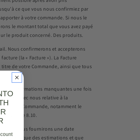
ent possible après avoir pris
usqu'à ce que vous nous confirmiez par
à apporter à votre commande. Si nous le
erons le montant total que vous avez payé
ur le produit concerné. Des produits.
vail. Nous confirmerons et accepterons
acture (la « Facture »). La Facture
titre de votre Commande, ainsi que tous
 la clause
s ou des informations manquantes une fois
NTO
rieure avec nous relative à la
TH
ent de votre Commande, notamment le
UR
à la clause 8.10.
R
s, nous vous fournirons une date
scount
ies ne sont que des estimations et que