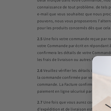
délai indiqué dans votre commande, nous 
connaissance de tout problème. de tels 
e-mail que vous souhaitez que nous procé
pouvons, nous vous proposerons l'alterna
pour les produits concernés dès que cela
2.5
Une fois votre commande reçue par nou
votre Commande par écrit en répondant à v
confirmera les détails de votre Command
les frais de livraison ou autres frais ap
2.6
Veuillez vérifier les détails indiqué
la commande confirmée par vous. Veuille
commande. La Facture confirmera égaleme
paiement en ligne sécurisé par carte de c
2.7
Une fois que vous aurez confirmé que
d'expédition et de livraison estimée. Veu