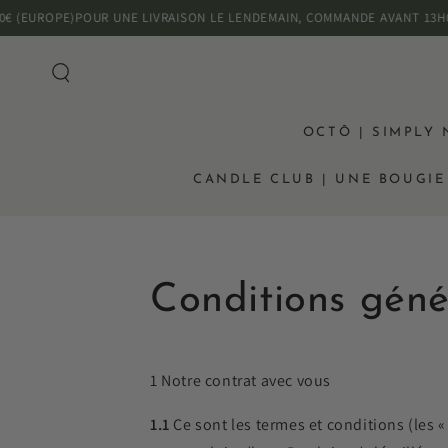
IGNORER LE
ROPE)
POUR UNE LIVRAISON LE LENDEMAIN, COMMANDE AVANT 13H00 (RO
CONTENU
OCTŌ | SIMPLY
CANDLE CLUB | UNE BOUGI
Conditions géné
1 Notre contrat avec vous
1.1
Ce sont les termes et conditions (les «