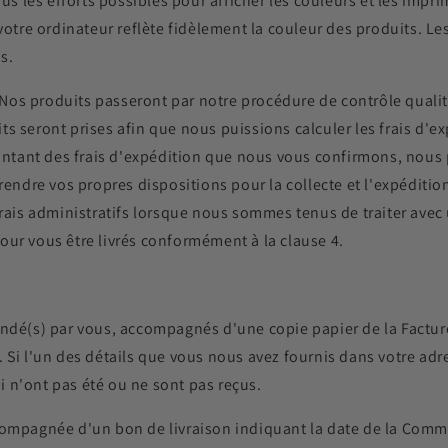
ous les efforts possibles pour afficher les couleurs et les imp
 votre ordinateur reflète fidèlement la couleur des produits. L
s.
os produits passeront par notre procédure de contrôle qualité
s seront prises afin que nous puissions calculer les frais d'ex
 montant des frais d'expédition que nous vous confirmons, nous
 prendre vos propres dispositions pour la collecte et l'expéd
frais administratifs lorsque nous sommes tenus de traiter avec 
our vous être livrés conformément à la clause 4.
ndé(s) par vous, accompagnés d'une copie papier de la Factur
 Si l'un des détails que vous nous avez fournis dans votre adre
 n'ont pas été ou ne sont pas reçus.
ccompagnée d'un bon de livraison indiquant la date de la C