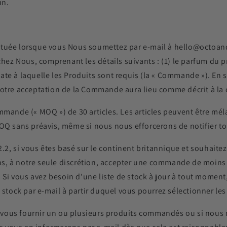
un.
ctuée lorsque vous Nous soumettez par e-mail à hello@octoa
 Nous, comprenant les détails suivants : (1) le parfum du produ
la date à laquelle les Produits sont requis (la « Commande »). 
Notre acceptation de la Commande aura lieu comme décrit à la 
mmande (« MOQ ») de 30 articles. Les articles peuvent être mél
MOQ sans préavis, même si nous nous efforcerons de notifier 
 2.2, si vous êtes basé sur le continent britannique et souha
, à notre seule discrétion, accepter une commande de moins d
s. Si vous avez besoin d'une liste de stock à jour à tout momen
e stock par e-mail à partir duquel vous pourrez sélectionner l
vous fournir un ou plusieurs produits commandés ou si nous 